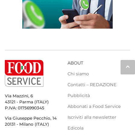
ABOUT
keyboard_arrow_up
Chi siamo
Contatti – REDAZIONE
Pubblicità
Via Mazzini, 6
43121 - Parma (ITALY)
Abbonati a Food Service
P.IVA: 01756990345
Iscriviti alla newsletter
Via Giuseppe Pecchio, 14
20131 - Milano (ITALY)
Edicola