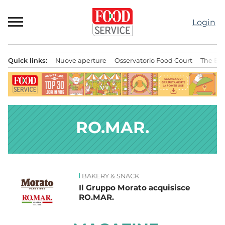
Passa
al
Login
contenuto
Quick links:
Nuove aperture
Osservatorio Food Court
The Bes
Menu principale
RO.MAR.
BAKERY & SNACK
News
Il Gruppo Morato acquisisce
RO.MAR.