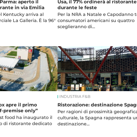
a Parma: aperto il
Usa, il 77% ordinerà al ristorante
rante in via Emilia
durante le feste
del Kentucky arriva al
Per la NRA a Natale e Capodanno t
ale La Galleria. È la 96°
consumatori americani su quattro
sceglieranno di…
INDUSTRIA F&B
ox apre il primo
Ristorazione: destinazione Spa
ff-premise only”
Per ragioni di prossimità geografic
st food ha inaugurato il
culturale, la Spagna rappresenta u
o di ristorante dedicato
destinazione…