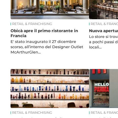
RETAIL & FRANCHISING
RETAIL & FRAN
Obicà apre il primo ristorante in
Nuova apertu
Francia
Lo store si trov
E' stato inaugurato il 27 dicembre
a pochi passi 
scorso, all’interno del Designer Outlet
locali…
McArthurGlen…
RETAIL & FRANCHISING
RETAIL & FRAN