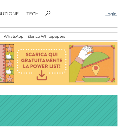
Ricerca
search
BUZIONE
TECH
Login
per:
WhatsApp
Elenco Whitepapers