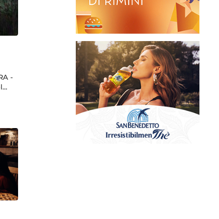
RA -
el…