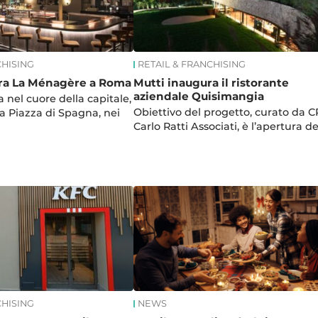
CHISING
RETAIL & FRANCHISING
ra La Ménagère a Roma
Mutti inaugura il ristorante
aziendale Quisimangia
a nel cuore della capitale,
Obiettivo del progetto, curato da C
da Piazza di Spagna, nei
Carlo Ratti Associati, è l’apertura d
CHISING
NEWS