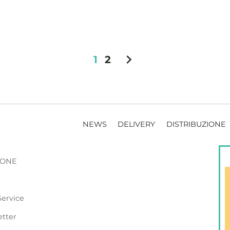
chevron_right
1
2
NEWS
DELIVERY
DISTRIBUZIONE
ZIONE
Service
etter