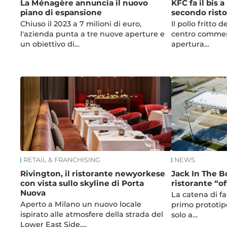
La Ménagère annuncia il nuovo
KFC fa il bis 
piano di espansione
secondo risto
Chiuso il 2023 a 7 milioni di euro,
Il pollo fritto 
l'azienda punta a tre nuove aperture e
centro commerci
un obiettivo di…
apertura…
RETAIL & FRANCHISING
NEWS
Rivington, il ristorante newyorkese
Jack In The B
con vista sullo skyline di Porta
ristorante “o
Nuova
La catena di fa
Aperto a Milano un nuovo locale
primo prototip
ispirato alle atmosfere della strada del
solo a…
Lower East Side.…