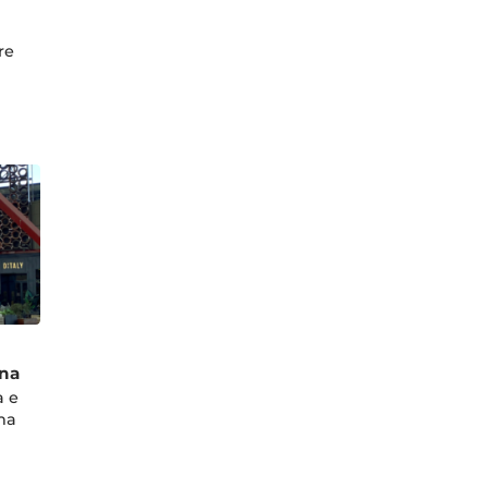
re
gna
a e
na