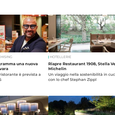
CHISING
HOTELLERIE
ogramma una nuova
Riapre Restaurant 1908, Stella V
vara
Michelin
ristorante è prevista a
Un viaggio nella sostenibilità in cu
5
con lo chef Stephan Zippl