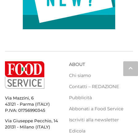
ABOUT
keyboard_arrow_up
Chi siamo
Contatti – REDAZIONE
Pubblicità
Via Mazzini, 6
43121 - Parma (ITALY)
Abbonati a Food Service
P.IVA: 01756990345
Iscriviti alla newsletter
Via Giuseppe Pecchio, 14
20131 - Milano (ITALY)
Edicola