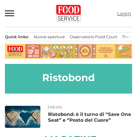
Passa
al
Login
contenuto
Quick links:
Nuove aperture
Osservatorio Food Court
The Bes
Menu principale
Ristobond
NEWS
News
Ristobond: è il turno di “Save One
Seat” e “Posto del Cuore”