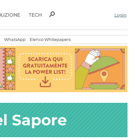
Ricerca
search
BUZIONE
TECH
Login
per:
WhatsApp
Elenco Whitepapers
l Sapore