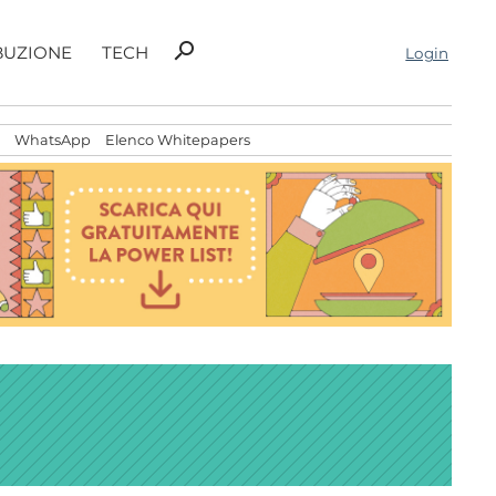
Ricerca
search
BUZIONE
TECH
Login
per:
WhatsApp
Elenco Whitepapers