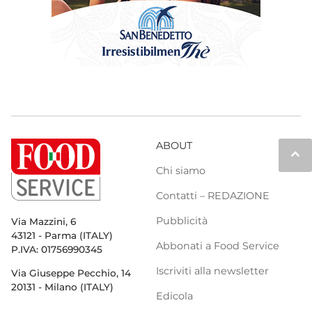
ABOUT
keyboard_arrow_up
Chi siamo
Contatti – REDAZIONE
Pubblicità
Via Mazzini, 6
43121 - Parma (ITALY)
Abbonati a Food Service
P.IVA: 01756990345
Iscriviti alla newsletter
Via Giuseppe Pecchio, 14
20131 - Milano (ITALY)
Edicola