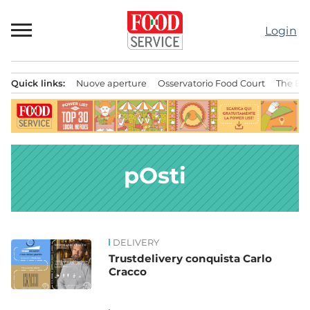
Passa
al
Login
contenuto
Quick links:
Nuove aperture
Osservatorio Food Court
The Bes
Menu principale
pOsti
DELIVERY
News
Trustdelivery conquista Carlo
Cracco