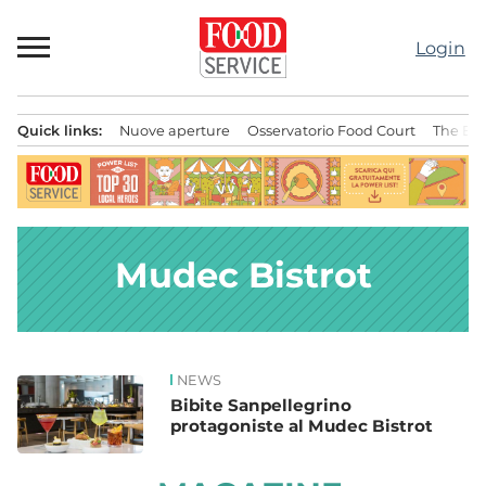
Passa
al
Login
contenuto
Quick links:
Nuove aperture
Osservatorio Food Court
The Bes
Menu principale
Mudec Bistrot
NEWS
News
Bibite Sanpellegrino
protagoniste al Mudec Bistrot