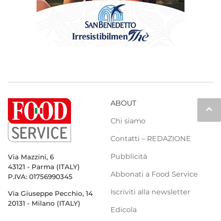
ABOUT
keyboard_arrow_up
Chi siamo
Contatti – REDAZIONE
Pubblicità
Via Mazzini, 6
43121 - Parma (ITALY)
Abbonati a Food Service
P.IVA: 01756990345
Iscriviti alla newsletter
Via Giuseppe Pecchio, 14
20131 - Milano (ITALY)
Edicola