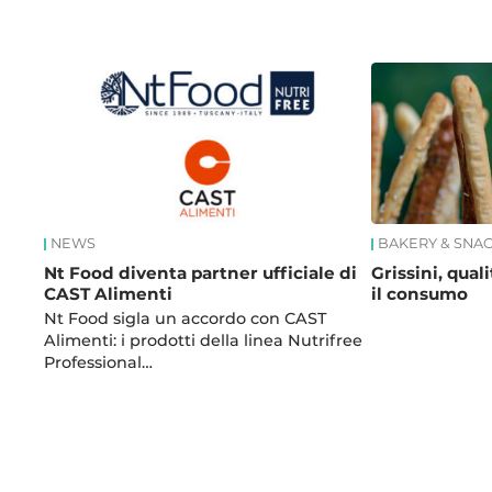
News
NEWS
BAKERY & SNA
Nt Food diventa partner ufficiale di
Grissini, qual
CAST Alimenti
il consumo
Nt Food sigla un accordo con CAST
Alimenti: i prodotti della linea Nutrifree
Professional…