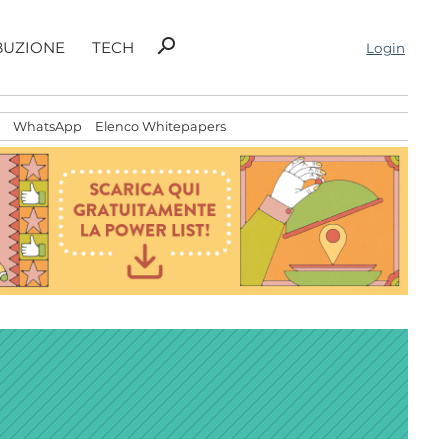
Ricerca
search
BUZIONE
TECH
Login
per:
WhatsApp
Elenco Whitepapers