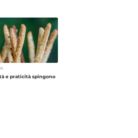
CK
ità e praticità spingono