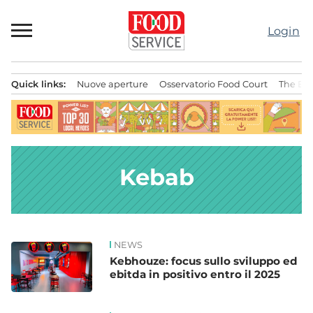
Passa
al
Login
contenuto
Quick links:
Nuove aperture
Osservatorio Food Court
The Bes
Menu principale
Kebab
NEWS
News
Kebhouze: focus sullo sviluppo ed
ebitda in positivo entro il 2025