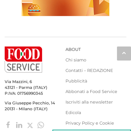
ABOUT
keyboard_arrow_up
Chi siamo
Contatti – REDAZIONE
Pubblicità
Via Mazzini, 6
43121 - Parma (ITALY)
Abbonati a Food Service
P.IVA: 01756990345
Iscriviti alla newsletter
Via Giuseppe Pecchio, 14
20131 - Milano (ITALY)
Edicola
Privacy Policy e Cookie