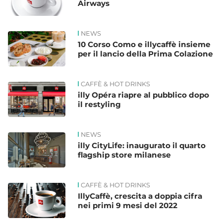
Airways
NEWS
10 Corso Como e illycaffè insieme
per il lancio della Prima Colazione
CAFFÈ & HOT DRINKS
illy Opéra riapre al pubblico dopo
il restyling
NEWS
illy CityLife: inaugurato il quarto
flagship store milanese
CAFFÈ & HOT DRINKS
IllyCaffè, crescita a doppia cifra
nei primi 9 mesi del 2022