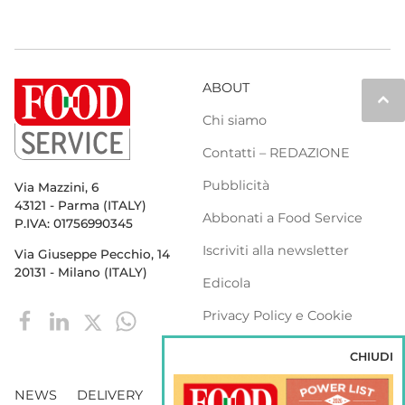
ABOUT
keyboard_arrow_up
Chi siamo
Contatti – REDAZIONE
Pubblicità
Via Mazzini, 6
43121 - Parma (ITALY)
Abbonati a Food Service
P.IVA: 01756990345
Iscriviti alla newsletter
Via Giuseppe Pecchio, 14
20131 - Milano (ITALY)
Edicola
Privacy Policy e Cookie
Policy
CHIUDI
NEWS
DELIVERY
DISTRIBUZIONE