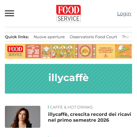
Passa
al
Login
contenuto
Quick links:
Nuove aperture
Osservatorio Food Court
The Bes
Menu principale
illycaffè
CAFFÈ & HOT DRINKS
News
illycaffè, crescita record dei ricavi
nel primo semestre 2026