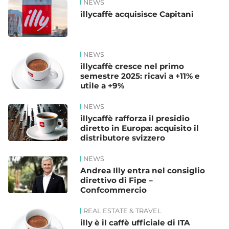
NEWS
illycaffè acquisisce Capitani
NEWS
illycaffè cresce nel primo
semestre 2025: ricavi a +11% e
utile a +9%
NEWS
illycaffè rafforza il presidio
diretto in Europa: acquisito il
distributore svizzero
NEWS
Andrea Illy entra nel consiglio
direttivo di Fipe –
Confcommercio
REAL ESTATE & TRAVEL
illy è il caffè ufficiale di ITA