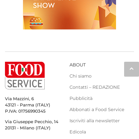
ABOUT
keyboard_arrow_up
Chi siamo
Contatti – REDAZIONE
Pubblicità
Via Mazzini, 6
43121 - Parma (ITALY)
Abbonati a Food Service
P.IVA: 01756990345
Iscriviti alla newsletter
Via Giuseppe Pecchio, 14
20131 - Milano (ITALY)
Edicola