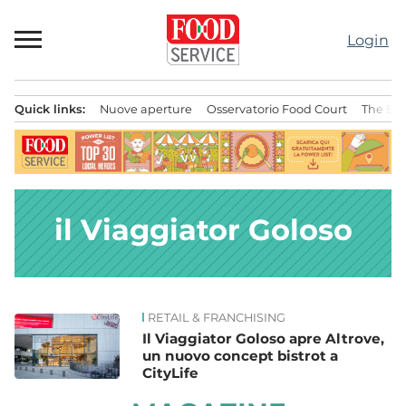
Passa
al
Login
contenuto
Quick links:
Nuove aperture
Osservatorio Food Court
The Bes
Menu principale
il Viaggiator Goloso
RETAIL & FRANCHISING
News
Il Viaggiator Goloso apre Altrove,
un nuovo concept bistrot a
CityLife