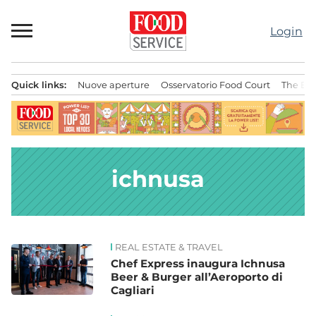
Passa
al
Login
contenuto
Quick links:
Nuove aperture
Osservatorio Food Court
The Bes
Menu principale
ichnusa
REAL ESTATE & TRAVEL
News
Chef Express inaugura Ichnusa
Beer & Burger all’Aeroporto di
Cagliari