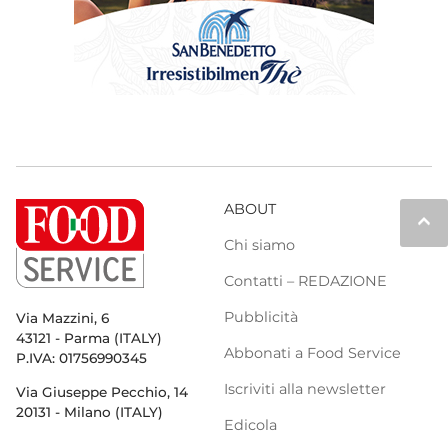
ABOUT
keyboard_arrow_up
Chi siamo
Contatti – REDAZIONE
Pubblicità
Via Mazzini, 6
43121 - Parma (ITALY)
Abbonati a Food Service
P.IVA: 01756990345
Iscriviti alla newsletter
Via Giuseppe Pecchio, 14
20131 - Milano (ITALY)
Edicola