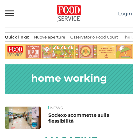
Passa
al
Login
contenuto
Quick links:
Nuove aperture
Osservatorio Food Court
The Bes
Menu principale
home working
NEWS
News
Sodexo scommette sulla
flessibilità