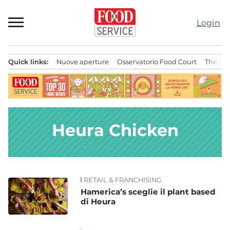
Passa
al
Login
contenuto
Quick links:
Nuove aperture
Osservatorio Food Court
The Bes
Menu principale
Heura Chicken
RETAIL & FRANCHISING
News
Hamerica’s sceglie il plant based
di Heura