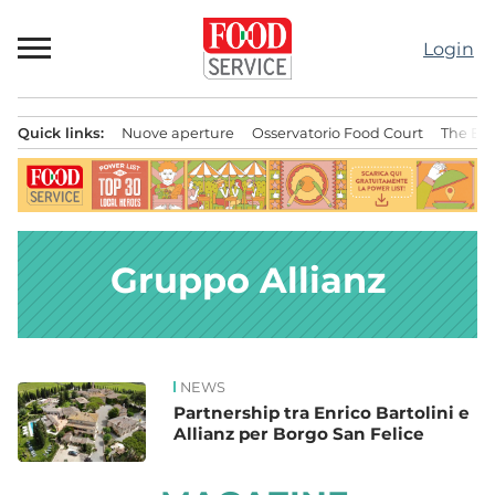
Passa
al
Login
contenuto
Quick links:
Nuove aperture
Osservatorio Food Court
The Bes
Menu principale
Gruppo Allianz
NEWS
News
Partnership tra Enrico Bartolini e
Allianz per Borgo San Felice