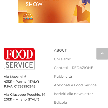
ABOUT
keyboard_arrow_up
Chi siamo
Contatti – REDAZIONE
Pubblicità
Via Mazzini, 6
43121 - Parma (ITALY)
Abbonati a Food Service
P.IVA: 01756990345
Iscriviti alla newsletter
Via Giuseppe Pecchio, 14
20131 - Milano (ITALY)
Edicola