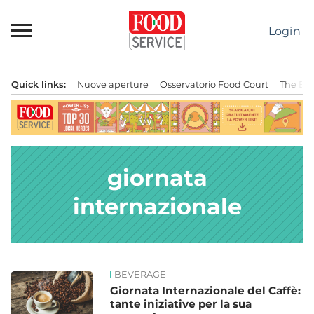
Passa
al
Login
contenuto
Quick links:
Nuove aperture
Osservatorio Food Court
The Bes
Menu principale
giornata
internazionale
BEVERAGE
News
Giornata Internazionale del Caffè:
tante iniziative per la sua