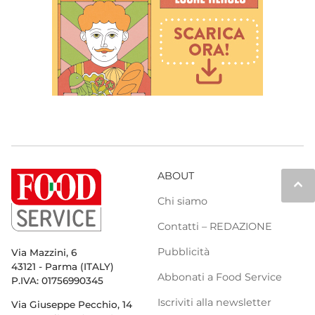
ABOUT
keyboard_arrow_up
Chi siamo
Contatti – REDAZIONE
Pubblicità
Via Mazzini, 6
43121 - Parma (ITALY)
Abbonati a Food Service
P.IVA: 01756990345
Iscriviti alla newsletter
Via Giuseppe Pecchio, 14