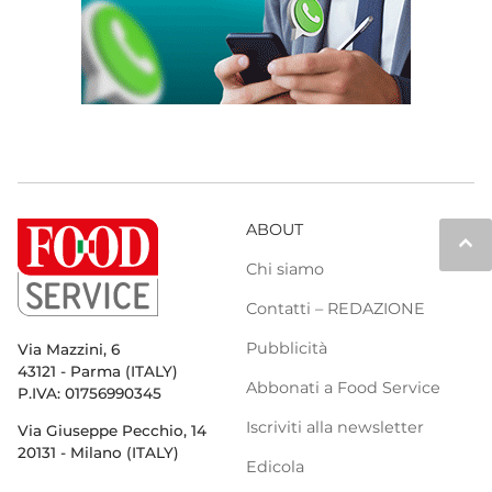
ABOUT
keyboard_arrow_up
Chi siamo
Contatti – REDAZIONE
Pubblicità
Via Mazzini, 6
43121 - Parma (ITALY)
Abbonati a Food Service
P.IVA: 01756990345
Iscriviti alla newsletter
Via Giuseppe Pecchio, 14
20131 - Milano (ITALY)
Edicola