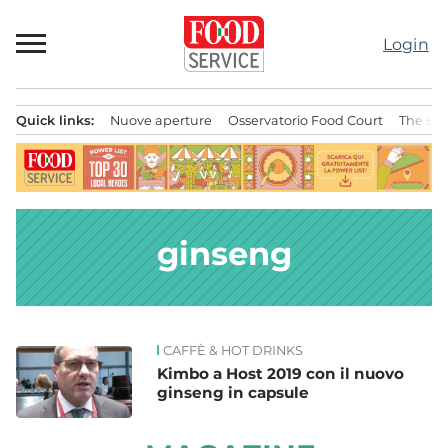
Passa
al
Login
contenuto
Quick links:
Nuove aperture
Osservatorio Food Court
The Bes
Menu principale
ginseng
CAFFÈ & HOT DRINKS
News
Kimbo a Host 2019 con il nuovo
ginseng in capsule