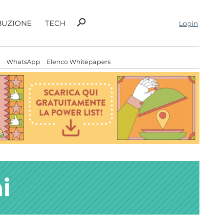
Ricerca
search
BUZIONE
TECH
Login
per:
WhatsApp
Elenco Whitepapers
i