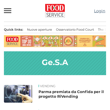
Passa
al
Login
contenuto
Quick links:
Nuove aperture
Osservatorio Food Court
The Bes
Menu principale
Ge.S.A
VENDING
News
Parma premiata da Confida per il
progetto RiVending