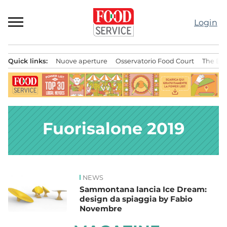
Passa
al
Login
contenuto
Quick links:
Nuove aperture
Osservatorio Food Court
The Bes
Menu principale
Fuorisalone 2019
NEWS
News
Sammontana lancia Ice Dream:
design da spiaggia by Fabio
Novembre