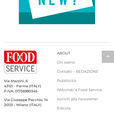
ABOUT
keyboard_arrow_up
Chi siamo
Contatti – REDAZIONE
Pubblicità
Via Mazzini, 6
43121 - Parma (ITALY)
Abbonati a Food Service
P.IVA: 01756990345
Iscriviti alla newsletter
Via Giuseppe Pecchio, 14
20131 - Milano (ITALY)
Edicola