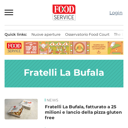
Passa
al
Login
contenuto
Quick links:
Nuove aperture
Osservatorio Food Court
The Bes
Menu principale
Fratelli La Bufala
NEWS
News
Fratelli La Bufala, fatturato a 25
milioni e lancio della pizza gluten
free