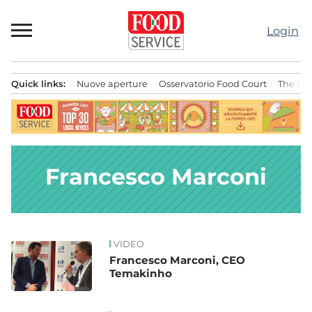
Passa
al
Login
contenuto
Quick links:
Nuove aperture
Osservatorio Food Court
The Bes
Menu principale
Francesco Marconi
VIDEO
News
Francesco Marconi, CEO
Temakinho