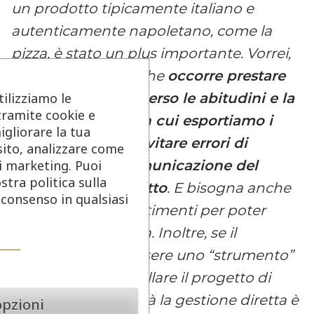
un prodotto tipicamente italiano e
autenticamente napoletano, come la
pizza, è stato un plus importante. Vorrei,
però, sottolineare che
occorre prestare
tilizziamo le
molta attenzione verso le abitudini e la
tramite cookie e
cultura dei Paesi in cui esportiamo i
igliorare la tua
nostri format per evitare errori di
sito, analizzare come
di marketing. Puoi
approccio e di comunicazione del
stra politica sulla
format e del prodotto
. E bisogna anche
o consenso in qualsiasi
fare adeguati investimenti per poter
sviluppare la catena. Inoltre, se il
franchising può essere uno “strumento”
iniziale per far decollare il progetto di
espansione, in realtà la gestione diretta è
opzioni