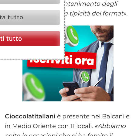
una garanzia di mantenimento degli
standard di qualità e tipicità del format».
ta tutto
i tutto
Cioccolatitaliani
è presente nei Balcani e
in Medio Oriente con 11 locali.
«Abbiamo
colto le occasioni che ci ha fornito il