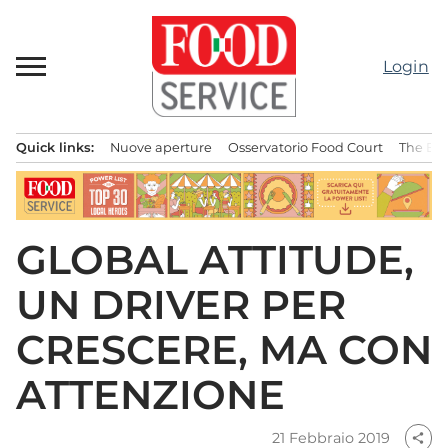
Passa
al
contenuto
Login
Quick links:
Nuove aperture
Osservatorio Food Court
The Bes
Menu principale
GLOBAL ATTITUDE,
UN DRIVER PER
CRESCERE, MA CON
ATTENZIONE
21 Febbraio 2019
share