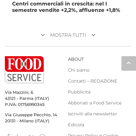
Centri commerciali in crescita: nel I
semestre vendite +2,2%, affluenze +1,8%
keyboard_arrow_down
keyboard_arrow_down
MOSTRA TUTTI
ABOUT
keyboard_arrow_up
Chi siamo
Contatti – REDAZIONE
Pubblicità
Via Mazzini, 6
43121 - Parma (ITALY)
Abbonati a Food Service
P.IVA: 01756990345
Iscriviti alla newsletter
Via Giuseppe Pecchio, 14
20131 - Milano (ITALY)
Edicola
Privacy Policy e Cookie