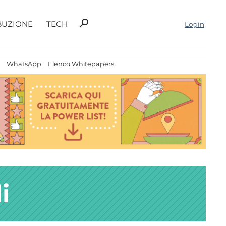
Ricerca
search
BUZIONE
TECH
Login
per:
WhatsApp
Elenco Whitepapers
i