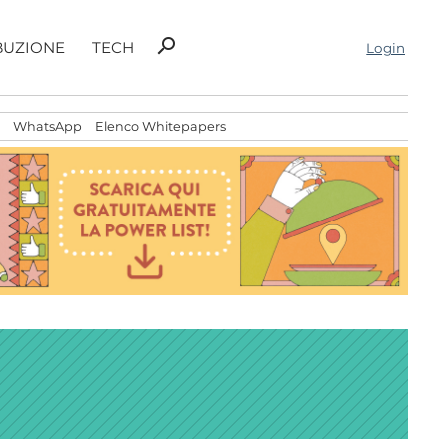
Ricerca
search
BUZIONE
TECH
Login
per:
WhatsApp
Elenco Whitepapers