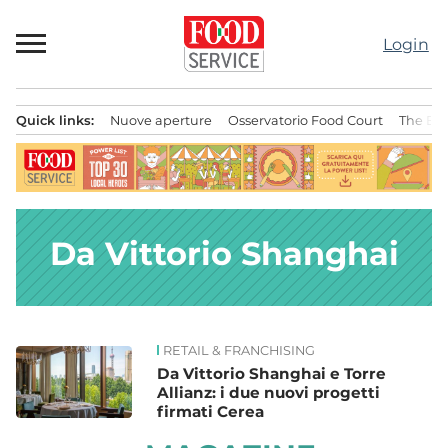
Passa
al
Login
contenuto
Quick links:
Nuove aperture
Osservatorio Food Court
The Bes
Menu principale
Da Vittorio Shanghai
RETAIL & FRANCHISING
News
Da Vittorio Shanghai e Torre
Allianz: i due nuovi progetti
firmati Cerea