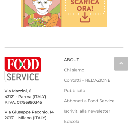
ABOUT
keyboard_arrow_up
Chi siamo
Contatti – REDAZIONE
Pubblicità
Via Mazzini, 6
43121 - Parma (ITALY)
Abbonati a Food Service
P.IVA: 01756990345
Iscriviti alla newsletter
Via Giuseppe Pecchio, 14
20131 - Milano (ITALY)
Edicola