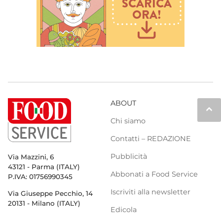
ABOUT
keyboard_arrow_up
Chi siamo
Contatti – REDAZIONE
Pubblicità
Via Mazzini, 6
43121 - Parma (ITALY)
Abbonati a Food Service
P.IVA: 01756990345
Iscriviti alla newsletter
Via Giuseppe Pecchio, 14
20131 - Milano (ITALY)
Edicola