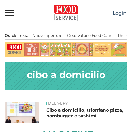
Passa
al
Login
contenuto
Quick links:
Nuove aperture
Osservatorio Food Court
The Bes
Menu principale
cibo a domicilio
DELIVERY
News
Cibo a domicilio, trionfano pizza,
hamburger e sashimi