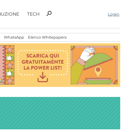
Ricerca
search
BUZIONE
TECH
Login
per:
WhatsApp
Elenco Whitepapers