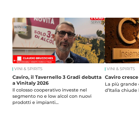
News
VINI & SPIRITS
VINI & SPIRITS
Caviro, il Tavernello 3 Gradi debutta
Caviro cresce
a Vinitaly 2026
La più grande c
Il colosso cooperativo investe nel
d’Italia chiude
segmento no e low alcol con nuovi
prodotti e impianti…