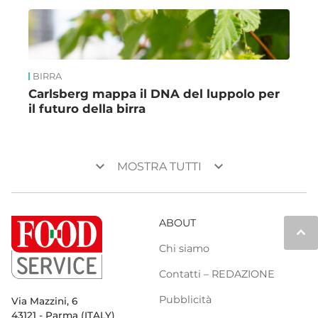
BIRRA
Carlsberg mappa il DNA del luppolo per
il futuro della birra
keyboard_arrow_down
keyboard_arrow_down
MOSTRA TUTTI
ABOUT
keyboard_arrow_up
Chi siamo
Contatti – REDAZIONE
Pubblicità
Via Mazzini, 6
43121 - Parma (ITALY)