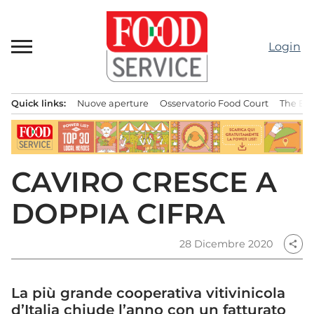
Passa
al
contenuto
Login
Quick links:
Nuove aperture
Osservatorio Food Court
The Bes
Menu principale
CAVIRO CRESCE A
DOPPIA CIFRA
28 Dicembre 2020
share
La più grande cooperativa vitivinicola
d’Italia chiude l’anno con un fatturato