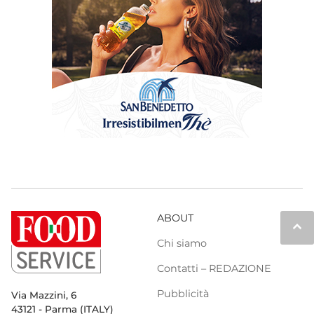
ABOUT
keyboard_arrow_up
Chi siamo
Contatti – REDAZIONE
Pubblicità
Via Mazzini, 6
43121 - Parma (ITALY)