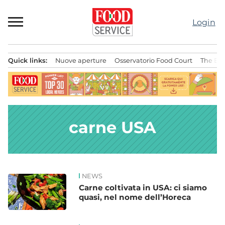
Passa
al
Login
contenuto
Quick links:
Nuove aperture
Osservatorio Food Court
The Bes
Menu principale
carne USA
NEWS
News
Carne coltivata in USA: ci siamo
quasi, nel nome dell’Horeca