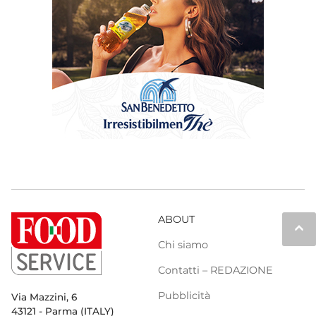
ABOUT
keyboard_arrow_up
Chi siamo
Contatti – REDAZIONE
Pubblicità
Via Mazzini, 6
43121 - Parma (ITALY)