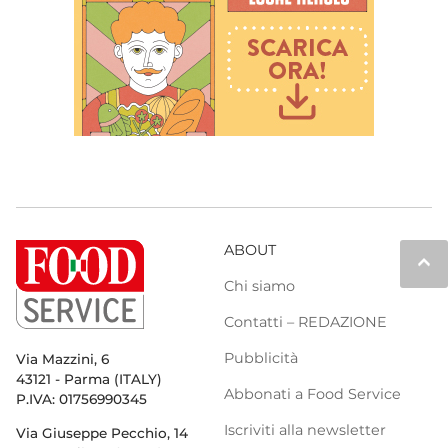
ABOUT
keyboard_arrow_up
Chi siamo
Contatti – REDAZIONE
Pubblicità
Via Mazzini, 6
43121 - Parma (ITALY)
Abbonati a Food Service
P.IVA: 01756990345
Iscriviti alla newsletter
Via Giuseppe Pecchio, 14