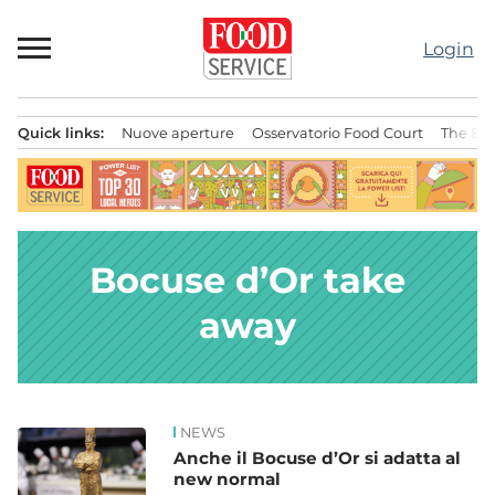
Passa
al
Login
contenuto
Quick links:
Nuove aperture
Osservatorio Food Court
The Bes
Menu principale
Bocuse d’Or take
away
NEWS
News
Anche il Bocuse d’Or si adatta al
new normal