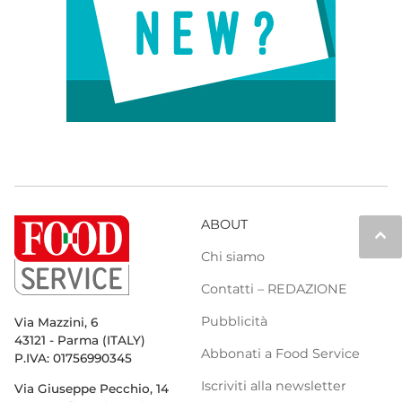
ABOUT
keyboard_arrow_up
Chi siamo
Contatti – REDAZIONE
Pubblicità
Via Mazzini, 6
43121 - Parma (ITALY)
Abbonati a Food Service
P.IVA: 01756990345
Iscriviti alla newsletter
Via Giuseppe Pecchio, 14