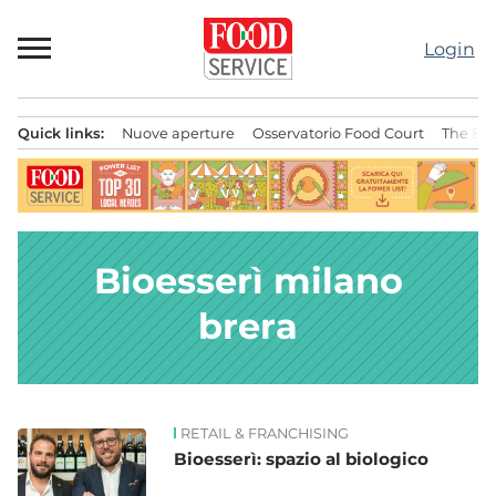
Passa
al
Login
contenuto
Quick links:
Nuove aperture
Osservatorio Food Court
The Bes
Menu principale
Bioesserì milano
brera
RETAIL & FRANCHISING
News
Bioesserì: spazio al biologico