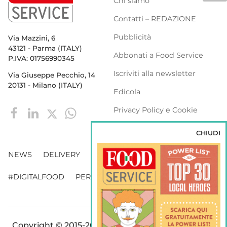
Chi siamo
Contatti – REDAZIONE
Pubblicità
Via Mazzini, 6
43121 - Parma (ITALY)
Abbonati a Food Service
P.IVA: 01756990345
Iscriviti alla newsletter
Via Giuseppe Pecchio, 14
20131 - Milano (ITALY)
Edicola
Privacy Policy e Cookie
Policy
CHIUDI
NEWS
DELIVERY
DISTRIBUZIONE
#DIGITALFOOD
PERSONE
WEBINAR
VENDING
Copyright © 2015-2026 FOOD S.r.l. - Tutti i diritti di