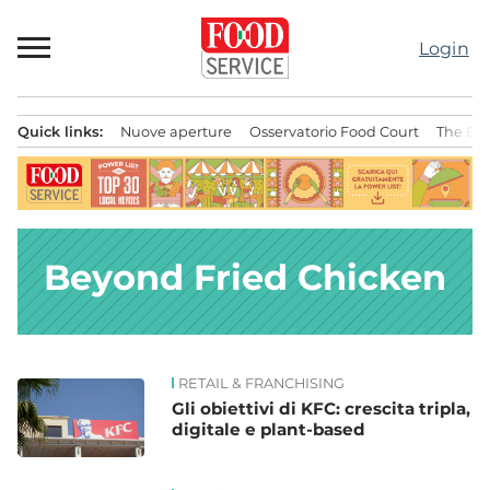
Passa
al
Login
contenuto
Quick links:
Nuove aperture
Osservatorio Food Court
The Bes
Menu principale
Beyond Fried Chicken
RETAIL & FRANCHISING
News
Gli obiettivi di KFC: crescita tripla,
digitale e plant-based