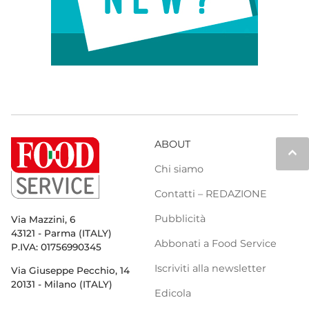
ABOUT
keyboard_arrow_up
Chi siamo
Contatti – REDAZIONE
Pubblicità
Via Mazzini, 6
43121 - Parma (ITALY)
Abbonati a Food Service
P.IVA: 01756990345
Iscriviti alla newsletter
Via Giuseppe Pecchio, 14
20131 - Milano (ITALY)
Edicola