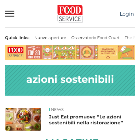
Passa
al
Login
contenuto
Quick links:
Nuove aperture
Osservatorio Food Court
The Bes
Menu principale
azioni sostenibili
NEWS
News
Just Eat promuove “Le azioni
sostenibili nella ristorazione”