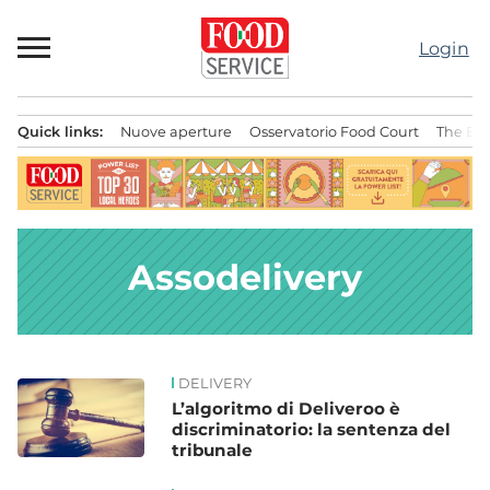
Passa
al
Login
contenuto
Quick links:
Nuove aperture
Osservatorio Food Court
The Bes
Menu principale
Assodelivery
DELIVERY
News
L’algoritmo di Deliveroo è
discriminatorio: la sentenza del
tribunale