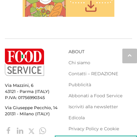
ABOUT
keyboard_arrow_up
Chi siamo
Contatti – REDAZIONE
Pubblicità
Via Mazzini, 6
43121 - Parma (ITALY)
Abbonati a Food Service
P.IVA: 01756990345
Iscriviti alla newsletter
Via Giuseppe Pecchio, 14
20131 - Milano (ITALY)
Edicola
Privacy Policy e Cookie