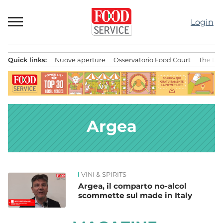
Passa
al
Login
contenuto
Quick links:
Nuove aperture
Osservatorio Food Court
The Bes
Menu principale
Argea
VINI & SPIRITS
News
Argea, il comparto no-alcol
scommette sul made in Italy