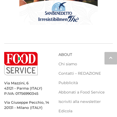
ABOUT
keyboard_arrow_up
Chi siamo
Contatti – REDAZIONE
Pubblicità
Via Mazzini, 6
43121 - Parma (ITALY)
Abbonati a Food Service
P.IVA: 01756990345
Iscriviti alla newsletter
Via Giuseppe Pecchio, 14
20131 - Milano (ITALY)
Edicola