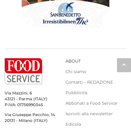
ABOUT
keyboard_arrow_up
Chi siamo
Contatti – REDAZIONE
Pubblicità
Via Mazzini, 6
43121 - Parma (ITALY)
Abbonati a Food Service
P.IVA: 01756990345
Iscriviti alla newsletter
Via Giuseppe Pecchio, 14
20131 - Milano (ITALY)
Edicola