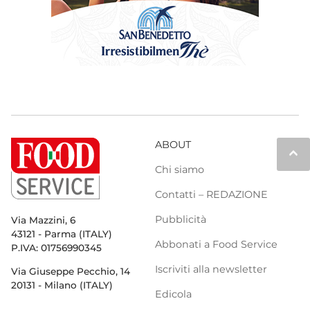
ABOUT
keyboard_arrow_up
Chi siamo
Contatti – REDAZIONE
Pubblicità
Via Mazzini, 6
43121 - Parma (ITALY)
Abbonati a Food Service
P.IVA: 01756990345
Iscriviti alla newsletter
Via Giuseppe Pecchio, 14
20131 - Milano (ITALY)
Edicola