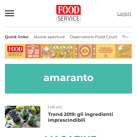
Passa
al
Login
contenuto
Quick links:
Nuove aperture
Osservatorio Food Court
The Bes
Menu principale
amaranto
NEWS
News
Trend 2019: gli ingredienti
imprescindibili