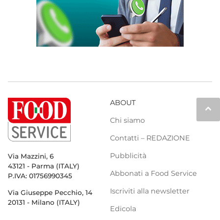
ABOUT
keyboard_arrow_up
Chi siamo
Contatti – REDAZIONE
Pubblicità
Via Mazzini, 6
43121 - Parma (ITALY)
Abbonati a Food Service
P.IVA: 01756990345
Iscriviti alla newsletter
Via Giuseppe Pecchio, 14
20131 - Milano (ITALY)
Edicola