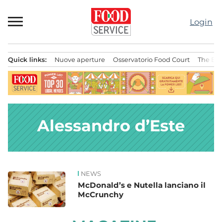
Passa
al
Login
contenuto
Quick links:
Nuove aperture
Osservatorio Food Court
The Bes
Menu principale
Alessandro d’Este
NEWS
News
McDonald’s e Nutella lanciano il
McCrunchy