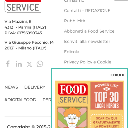
Chi siamo
Contatti – REDAZIONE
Pubblicità
Via Mazzini, 6
43121 - Parma (ITALY)
Abbonati a Food Service
P.IVA: 01756990345
Iscriviti alla newsletter
Via Giuseppe Pecchio, 14
20131 - Milano (ITALY)
Edicola
Privacy Policy e Cookie
Policy
CHIUDI
NEWS
DELIVERY
DISTRIBUZIONE
#DIGITALFOOD
PERSONE
WEBINAR
VENDING
Copyright © 2015-2026 FOOD S.r.l. - Tutti i diritti di