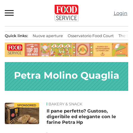
Passa
al
Login
contenuto
Quick links:
Nuove aperture
Osservatorio Food Court
The Bes
Menu principale
Petra Molino Quaglia
BAKERY & SNACK
News
SPONSORED
Il pane perfetto? Gustoso,
digeribile ed elegante con le
farine Petra Hp