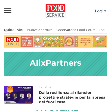
Passa
al
Login
contenuto
Quick links:
Nuove aperture
Osservatorio Food Court
The Bes
Menu principale
AlixPartners
VIDEO
News
SPONSORED
Dalla resilienza al rilancio:
progetti e strategie per la ripresa
del fuori casa