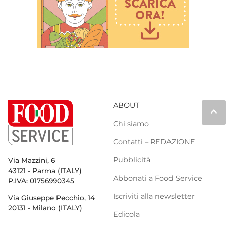
ABOUT
keyboard_arrow_up
Chi siamo
Contatti – REDAZIONE
Pubblicità
Via Mazzini, 6
43121 - Parma (ITALY)
Abbonati a Food Service
P.IVA: 01756990345
Iscriviti alla newsletter
Via Giuseppe Pecchio, 14
20131 - Milano (ITALY)
Edicola