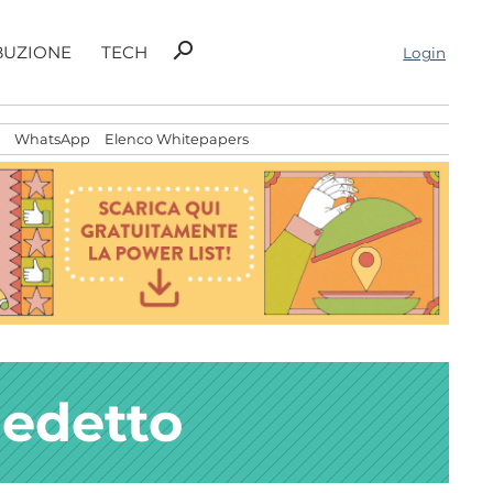
Ricerca
search
BUZIONE
TECH
Login
per:
WhatsApp
Elenco Whitepapers
edetto