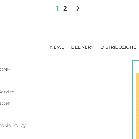
chevron_right
1
2
NEWS
DELIVERY
DISTRIBUZIONE
ZIONE
Service
etter
ookie Policy