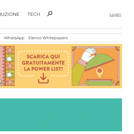
Ricerca
search
BUZIONE
TECH
Login
per:
WhatsApp
Elenco Whitepapers