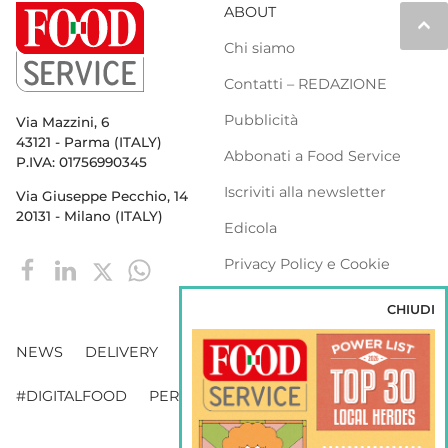
ABOUT
keyboard_arrow_up
Chi siamo
Contatti – REDAZIONE
Pubblicità
Via Mazzini, 6
43121 - Parma (ITALY)
Abbonati a Food Service
P.IVA: 01756990345
Iscriviti alla newsletter
Via Giuseppe Pecchio, 14
20131 - Milano (ITALY)
Edicola
Privacy Policy e Cookie
Policy
CHIUDI
NEWS
DELIVERY
DISTRIBUZIONE
#DIGITALFOOD
PERSONE
WEBINAR
VENDING