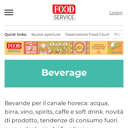
Passa
al
Login
contenuto
Quick links:
Nuove aperture
Osservatorio Food Court
The Bes
Menu principale
Beverage
Bevande per il canale horeca: acqua,
birra, vino, spirits, caffe e soft drink. novità
di prodotto, tendenze di consumo fuori