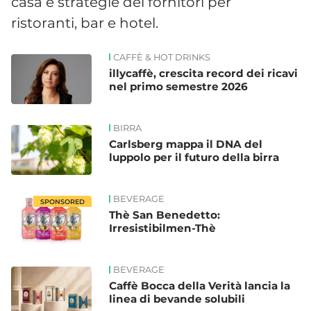
casa e strategie dei fornitori per
ristoranti, bar e hotel.
CAFFÈ & HOT DRINKS
News
illycaffè, crescita record dei ricavi
nel primo semestre 2026
BIRRA
Carlsberg mappa il DNA del
luppolo per il futuro della birra
BEVERAGE
SPONSORED
Thè San Benedetto:
Irresistibilmen-Thè
BEVERAGE
Caffè Bocca della Verità lancia la
linea di bevande solubili