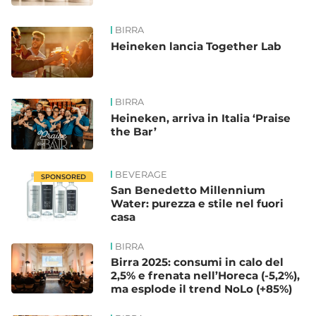
BIRRA
Heineken lancia Together Lab
BIRRA
Heineken, arriva in Italia ‘Praise
the Bar’
BEVERAGE
SPONSORED
San Benedetto Millennium
Water: purezza e stile nel fuori
casa
BIRRA
Birra 2025: consumi in calo del
2,5% e frenata nell’Horeca (-5,2%),
ma esplode il trend NoLo (+85%)