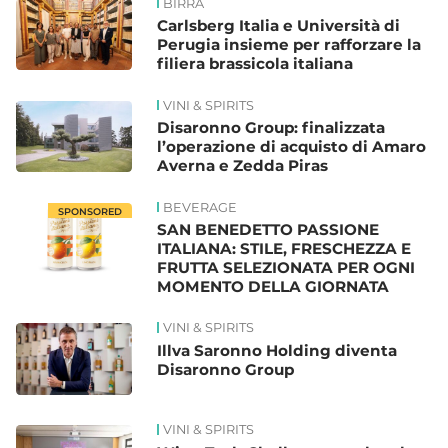
BIRRA
Carlsberg Italia e Università di
Perugia insieme per rafforzare la
filiera brassicola italiana
VINI & SPIRITS
Disaronno Group: finalizzata
l’operazione di acquisto di Amaro
Averna e Zedda Piras
BEVERAGE
SPONSORED
SAN BENEDETTO PASSIONE
ITALIANA: STILE, FRESCHEZZA E
FRUTTA SELEZIONATA PER OGNI
MOMENTO DELLA GIORNATA
VINI & SPIRITS
Illva Saronno Holding diventa
Disaronno Group
VINI & SPIRITS