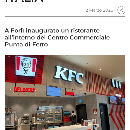
12 Marzo 2026
share
A Forlì inaugurato un ristorante
all’interno del Centro Commerciale
Punta di Ferro