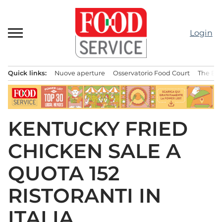
Passa
al
contenuto
Login
Quick links:
Nuove aperture
Osservatorio Food Court
The Bes
Menu principale
KENTUCKY FRIED
CHICKEN SALE A
QUOTA 152
RISTORANTI IN
ITALIA