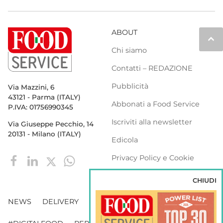
ABOUT
keyboard_arrow_up
Chi siamo
Contatti – REDAZIONE
Pubblicità
Via Mazzini, 6
43121 - Parma (ITALY)
Abbonati a Food Service
P.IVA: 01756990345
Iscriviti alla newsletter
Via Giuseppe Pecchio, 14
20131 - Milano (ITALY)
Edicola
Privacy Policy e Cookie
Policy
CHIUDI
NEWS
DELIVERY
DISTRIBUZIONE