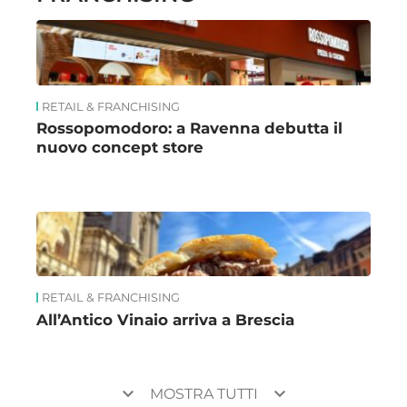
RETAIL & FRANCHISING
Rossopomodoro: a Ravenna debutta il
nuovo concept store
RETAIL & FRANCHISING
All’Antico Vinaio arriva a Brescia
keyboard_arrow_down
keyboard_arrow_down
MOSTRA TUTTI