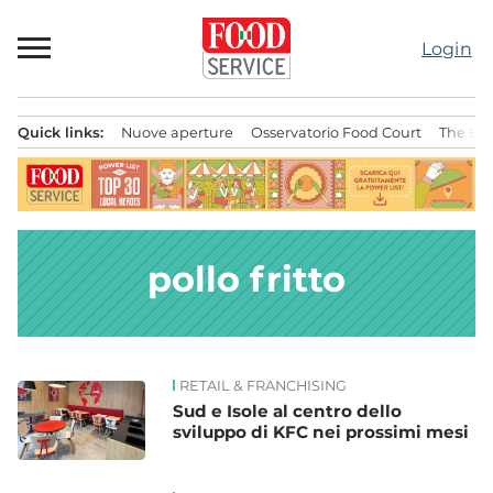
Passa
al
Login
contenuto
Quick links:
Nuove aperture
Osservatorio Food Court
The Bes
Menu principale
pollo fritto
RETAIL & FRANCHISING
News
Sud e Isole al centro dello
sviluppo di KFC nei prossimi mesi