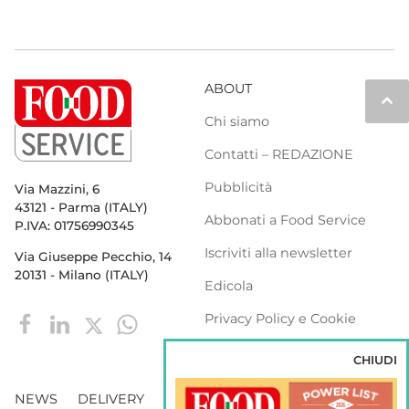
ABOUT
keyboard_arrow_up
Chi siamo
Contatti – REDAZIONE
Pubblicità
Via Mazzini, 6
43121 - Parma (ITALY)
Abbonati a Food Service
P.IVA: 01756990345
Iscriviti alla newsletter
Via Giuseppe Pecchio, 14
20131 - Milano (ITALY)
Edicola
Privacy Policy e Cookie
Policy
CHIUDI
NEWS
DELIVERY
DISTRIBUZIONE