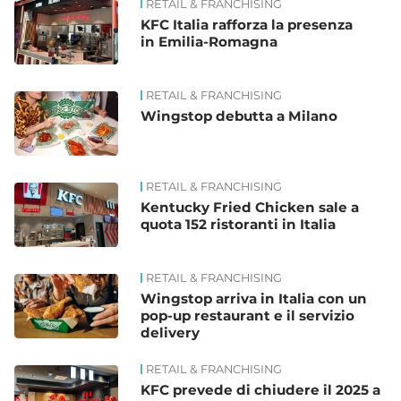
RETAIL & FRANCHISING
KFC Italia rafforza la presenza
in Emilia-Romagna
RETAIL & FRANCHISING
Wingstop debutta a Milano
RETAIL & FRANCHISING
Kentucky Fried Chicken sale a
quota 152 ristoranti in Italia
RETAIL & FRANCHISING
Wingstop arriva in Italia con un
pop-up restaurant e il servizio
delivery
RETAIL & FRANCHISING
KFC prevede di chiudere il 2025 a