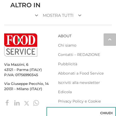
ALTRO IN
keyboard_arrow_down
keyboard_arrow_down
MOSTRA TUTTI
ABOUT
keyboard_arrow_up
Chi siamo
Contatti – REDAZIONE
Pubblicità
Via Mazzini, 6
43121 - Parma (ITALY)
Abbonati a Food Service
P.IVA: 01756990345
Iscriviti alla newsletter
Via Giuseppe Pecchio, 14
20131 - Milano (ITALY)
Edicola
Privacy Policy e Cookie
Policy
CHIUDI