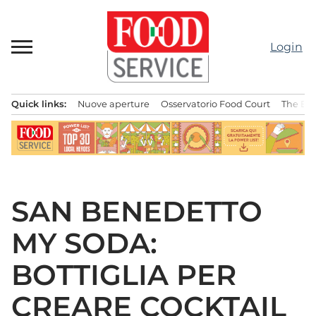
Passa
al
contenuto
Login
Quick links:
Nuove aperture
Osservatorio Food Court
The Bes
Menu principale
SAN BENEDETTO
MY SODA:
BOTTIGLIA PER
CREARE COCKTAIL