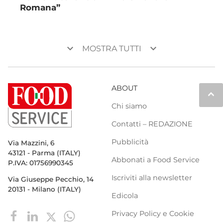
Romana”
keyboard_arrow_down
keyboard_arrow_down
MOSTRA TUTTI
ABOUT
keyboard_arrow_up
Chi siamo
Contatti – REDAZIONE
Pubblicità
Via Mazzini, 6
43121 - Parma (ITALY)
Abbonati a Food Service
P.IVA: 01756990345
Iscriviti alla newsletter
Via Giuseppe Pecchio, 14
20131 - Milano (ITALY)
Edicola
Privacy Policy e Cookie