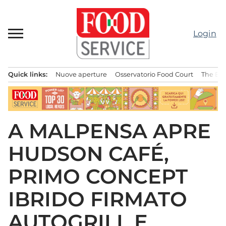
Passa
al
contenuto
Login
Quick links:
Nuove aperture
Osservatorio Food Court
The Bes
Menu principale
A MALPENSA APRE
HUDSON CAFÉ,
PRIMO CONCEPT
IBRIDO FIRMATO
AUTOGRILL E